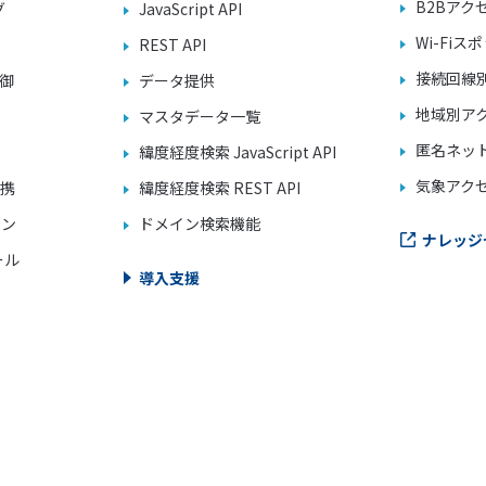
B2Bアク
グ
JavaScript API
Wi-Fi
REST API
接続回線
御
データ提供
地域別ア
マスタデータ一覧
匿名ネッ
緯度経度検索 JavaScript API
気象アク
連携
緯度経度検索 REST API
イン
ドメイン検索機能
ナレッジ
ール
導入支援