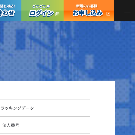
オンライン商談も対応！お問い合わせ
どこどこJPログイン
どこどこJP お
トラッキングデータ
法人番号