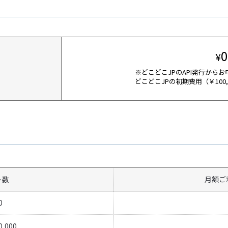
0
¥
※どこどこJPのAPI発行から
どこどこJPの初期費用（￥100
ト数
月額ご
0
0,000