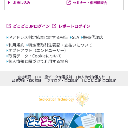
お申し込み
セミナー・個別相談会
どこどこJPログイン
レポートログイン
IPアドレス判定結果に対する報告
SLA
販売代理店
利用規約
特定商取引法表記・支払いについて
オプトアウト（エンドユーザー）
取得データ・Cookieについて
個人情報と紐づけて利用する場合
会社概要
EU一般データ保護規則
個人情報保護方針
品質方針・ISO認証
ジオロケ・ロゴ規定
どこどこJP ロゴ規定