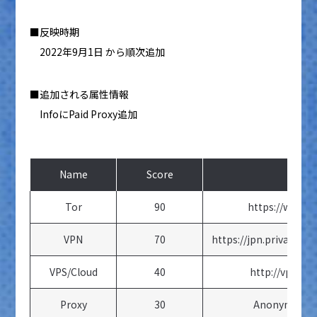
■反映時期
2022年9月1日 から順次追加
■追加される属性情報
InfoにPaid Proxy追加
Name
Score
In
Tor
90
https://www.to
VPN
70
https://jpn.privateint
VPS/Cloud
40
http://vps.saku
Proxy
30
Anonymous 