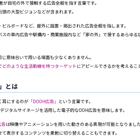
、消費者が自宅の外で接触する広告全般を指す言葉です。
街頭の大型ビジョンなどが含まれます。
・ビルボードなど、屋外に設置・掲出された広告全般を指します。
バスの車内広告や駅構内・商業施設内など「家の外」で接するあらゆる
同じ意味合いで用いる場面も少なくありません。
でどのような生活動線を持つターゲット
にアピールできるかを考えるこ
告」とは
く耳にするのが
「DOOH広告」
という言葉です。
略称であり、デジタルサイネージを活用した電子的なOOH広告を意味します。
広告
は映像やアニメーションを用いた動きのある表現が可能となりまし
せて表示するコンテンツを柔軟に切り替えることもできます。