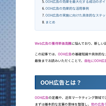
OOH広告の効果を最大化する成功のポイ
OOH広告の効果的な活用事例
OOH広告の実施に向けた具体的なステッ
まとめ
Web広告の獲得単価高騰
に悩んでおり、新しい
この記事では、
OOH広告
の基礎知識や具体的な
最後までお読みいただくことで、
自社にOOH
OOH広告とは？
OOH広告
の定義や、近年マーケティング領域で
まずは基本的な言葉の意味を整理し、
他の広告