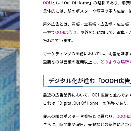
OOH
とは「Out Of Home」の略称であり
具体的には、駅のポスターや電車の車内広告、
屋外広告とは、看板・立看板・広告塔・広告板
一方で
OOH広告
は、屋外広告に加えて、電車・
扱われています。
マーケティングの実務においては、両者をほぼ
重要なのは言葉の定義以上に、
どのような場所
デジタル化が進む「DOOH広
最近の広告業界において、OOH広告と並んでよ
これは「Digital Out Of Home」の
従来の紙のポスターや看板とは異なり、
DOOH
さらに、時間帯や曜日、天候などの条件に合わ