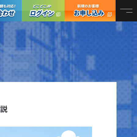
オンライン商談も対応！お問い合わせ
どこどこJPログイン
どこどこJP お
E
解説