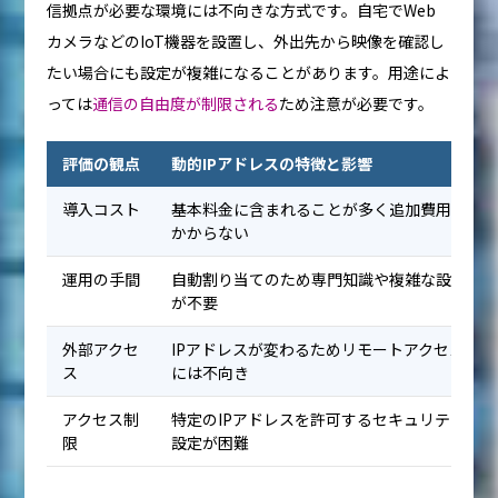
信拠点が必要な環境には不向きな方式です。自宅でWeb
カメラなどのIoT機器を設置し、外出先から映像を確認し
たい場合にも設定が複雑になることがあります。用途によ
っては
通信の自由度が制限される
ため注意が必要です。
評価の観点
動的IPアドレスの特徴と影響
導入コスト
基本料金に含まれることが多く追加費用が
かからない
運用の手間
自動割り当てのため専門知識や複雑な設定
が不要
外部アクセ
IPアドレスが変わるためリモートアクセス
ス
には不向き
アクセス制
特定のIPアドレスを許可するセキュリティ
限
設定が困難