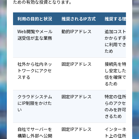
ための有効な投資となります。
利用の目的と状況
推奨されるIP方式
推奨する理由
Web閲覧やメール
動的IPアドレス
追加コストが
送受信が主な業務
かからず手軽
に利用できる
ため
社外から社内ネッ
固定IPアドレス
接続先を特定
トワークにアクセ
し安定した通
スする
信を確保でき
るため
クラウドシステム
固定IPアドレス
特定の住所か
にIP制限をかけた
らのアクセス
い
のみを許可で
きるため
自社でサーバーを
固定IPアドレス
インターネッ
構築し外部へ公開
ト上の住所を