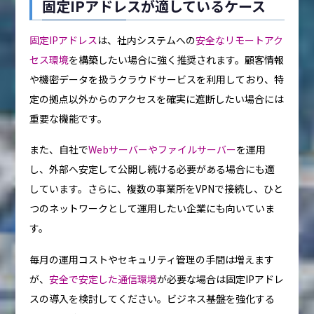
固定IPアドレスが適しているケース
固定IPアドレス
は、社内システムへの
安全なリモートアク
セス環境
を構築したい場合に強く推奨されます。顧客情報
や機密データを扱うクラウドサービスを利用しており、特
定の拠点以外からのアクセスを確実に遮断したい場合には
重要な機能です。
また、自社で
Webサーバーやファイルサーバー
を運用
し、外部へ安定して公開し続ける必要がある場合にも適
しています。さらに、複数の事業所をVPNで接続し、ひと
つのネットワークとして運用したい企業にも向いていま
す。
毎月の運用コストやセキュリティ管理の手間は増えます
が、
安全で安定した通信環境
が必要な場合は固定IPアドレ
スの導入を検討してください。ビジネス基盤を強化する