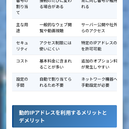
番号の
接続のたびに変わ
常に同じ番号が維持さ
割り当
る場合がある
れる
て
主な用
一般的なウェブ閲
サーバー公開や社外か
途
覧や動画視聴
らのアクセス
セキュ
アクセス制限には
特定のIPアドレスのみ
リティ
使いにくい
を許可可能
コスト
基本料金に含まれ
追加のオプション料金
ることが多い
が発生しやすい
設定の
自動で割り当てら
ネットワーク機器への
手間
れるため不要
手動設定が必要
動的IPアドレスを利用するメリットと
デメリット